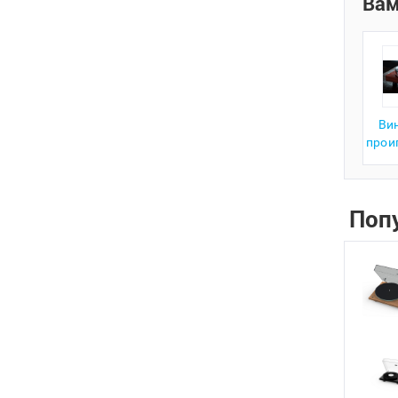
Вам
Ви
прои
Поп