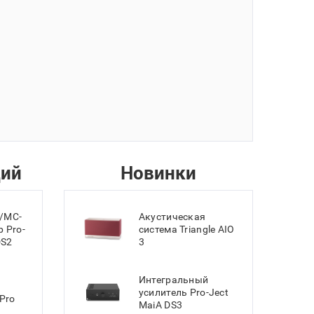
ций
Новинки
/MC-
Акустическая
 Pro-
система Triangle AIO
DS2
3
Интегральный
усилитель Pro-Ject
Pro
MaiA DS3