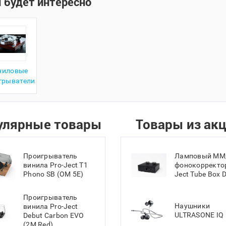
 будет интересно
ниловые
грыватели
улярные товары
Товары из ак
Проигрыватель
Ламповый MM
винила Pro-Ject T1
фонокорректор
Phono SB (OM 5E)
Ject Tube Box 
Проигрыватель
Наушники
винила Pro-Ject
ULTRASONE IQ 
Debut Carbon EVO
(2M Red)