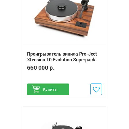
Проигрыватель винила Pro-Ject
Xtension 10 Evolution Superpack
(MC Cadenza Red)
660 000 р.
Купить
Добавить в избранное