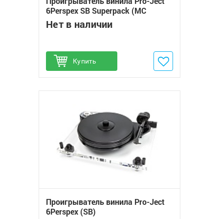
Проигрыватель винила Pro-Ject
6Perspex SB Superpack (MC
Quintet Blue)
Нет в наличии
Купить
Добавить в избранное
Проигрыватель винила Pro-Ject
6Perspex (SB)