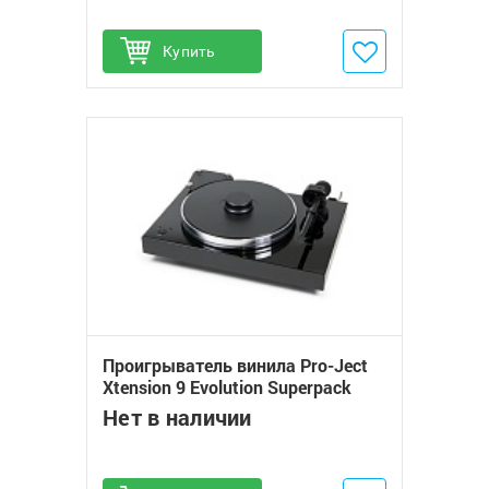
Купить
Добавить в избранное
Проигрыватель винила Pro-Ject
Xtension 9 Evolution Superpack
(Pick It DS2 MC)
Нет в наличии