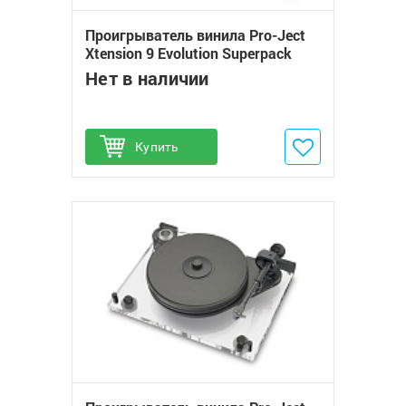
Проигрыватель винила Pro-Ject
Xtension 9 Evolution Superpack
(Quintet Blue)
Нет в наличии
Купить
Добавить в избранное