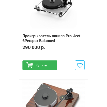
Проигрыватель винила Pro-Ject
6Perspex Balanced
290 000 р.
Купить
Добавить в избранное