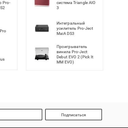
 Pro-
система Triangle AIO
DS2
3
Интегральный
усилитель Pro-Ject
Pro
MaiA DS3
Проигрыватель
винила Pro-Ject
Debut EVO 2 (Pick It
ius
MM EVO)
Подписаться