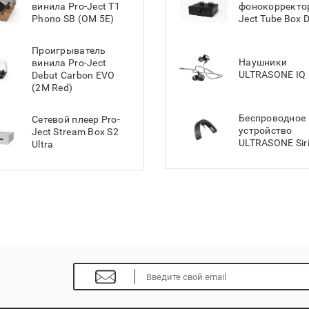
винила Pro-Ject T1
фонокорректор
Phono SB (OM 5E)
Ject Tube Box 
Проигрыватель
Наушники
винила Pro-Ject
ULTRASONE IQ 
Debut Carbon EVO
(2M Red)
Беспроводное
Сетевой плеер Pro-
устройство
Ject Stream Box S2
ULTRASONE Sir
Ultra