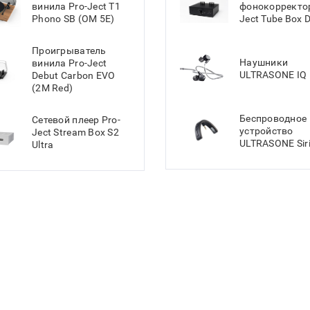
винила Pro-Ject T1
фонокорректор
Phono SB (OM 5E)
Ject Tube Box 
Проигрыватель
Наушники
винила Pro-Ject
ULTRASONE IQ 
Debut Carbon EVO
(2M Red)
Беспроводное
Сетевой плеер Pro-
устройство
Ject Stream Box S2
ULTRASONE Sir
Ultra