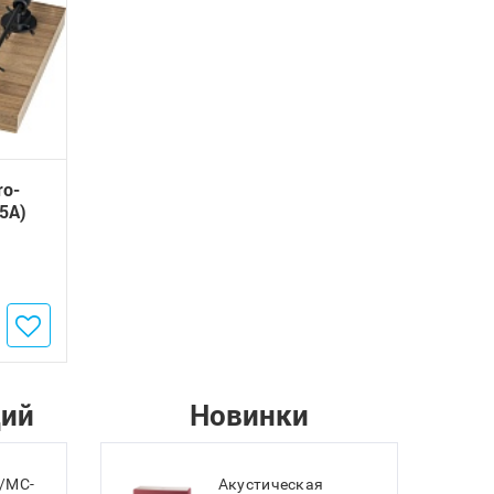
ro-
25A)
ций
Новинки
/MC-
Акустическая