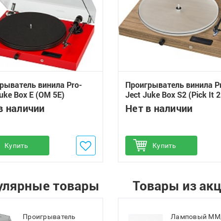
рыватель винила Pro-
Проигрыватель винила P
Juke Box E (OM 5E)
Ject Juke Box S2 (Pick It 
в наличии
Нет в наличии
обавить в избранное
Купить
Добавить в избранное
Купить
улярные товары
Товары из ак
Проигрыватель
Ламповый MM