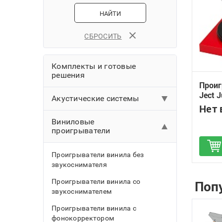
НАЙТИ
СБРОСИТЬ
Комплекты и готовые
решения
Проиг
Ject 
Акустические системы
Нет 
Напольная акустика
Виниловые
проигрыватели
Полочная акустика
Д
Центральные каналы
Проигрыватели винила без
звукоснимателя
Активная и беспроводная
акустика
Проигрыватели винила со
Поп
звукоснимателем
Акустические системы класса
Premium
Проигрыватели винила с
фонокорректором