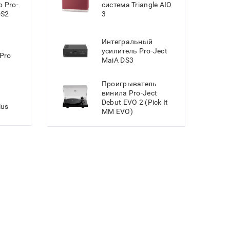
 Pro-
система Triangle AIO
DS2
3
Интегральный
усилитель Pro-Ject
Pro
MaiA DS3
Проигрыватель
винила Pro-Ject
Debut EVO 2 (Pick It
ius
MM EVO)