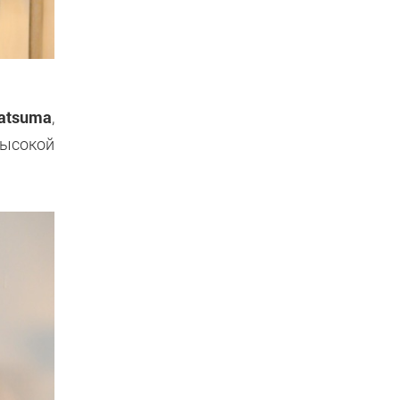
atsuma
,
высокой