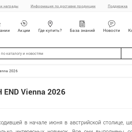
и награды
Информация по доставке продукции
Поддержка
пании
Акции
Где купить?
База знаний
Новости
К
ienna 2026
H END Vienna 2026
оходившей в начале июня в австрийской столице, ш
олько интересных новинок. Все они выполнены с