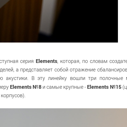
Elements
оступная серия
, которая, по словам создате
делей, а представляет собой отражение сбалансиро
ю акустики. В эту линейку вошли три полочные 
Elements №8
Elements №15
меру
и самые крупные -
(
 корпусов).