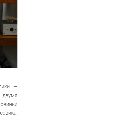
тики —
 двумя
новинки
совика,