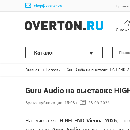
shop@overton.ru
Премии 
О ком
Каталог
Главная
Новости
Guru Audio на выставке HIGH END V
Guru Audio на выставке HIG
Время публикации:
15:08
/
23.06.2026
HIGH END Vienna 2026
На выставке
, пр
Guru Audio
компания
представила неск