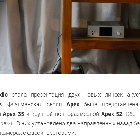
dio
стала презентация двух новых линеек акус
s
Apex
. Флагманская серия
была представлена
Apex 35
Apex 52
й
и крупной полноразмерной
. Обе 
ами. В них установлено два направленных назад ба
камерах с фазоинверторами.