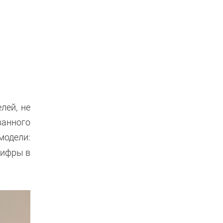
лей, не
ванного
модели:
цифры в