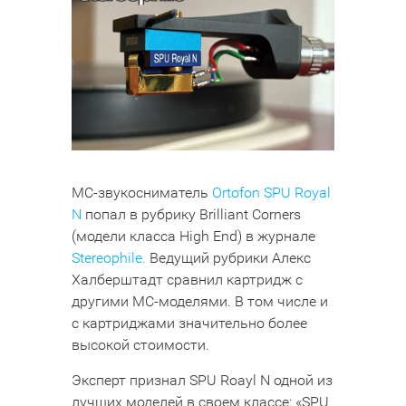
MC-звукосниматель
Ortofon SPU Royal
N
попал в рубрику Brilliant Corners
(модели класса High End) в журнале
Stereophile.
Ведущий рубрики Алекс
Халберштадт сравнил картридж с
другими MC-моделями. В том числе и
с картриджами значительно более
высокой стоимости.
Эксперт признал SPU Roayl N одной из
лучших моделей в своем классе: «SPU