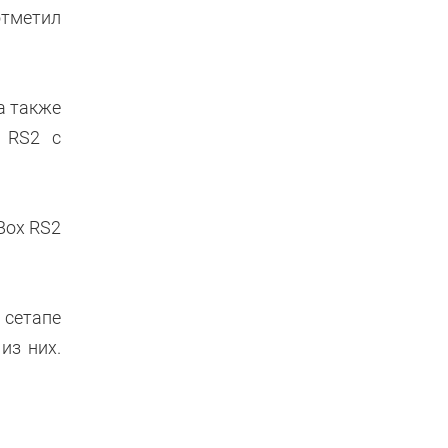
отметил
а также
x RS2 с
Box RS2
 сетапе
из них.