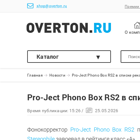
shop@overton.ru
Премии 
О ком
Каталог
Главная
Новости
Pro-Ject Phono Box RS2 в списке ре
Pro-Ject Phono Box RS2 в с
Время публикации:
15:26
/
25.05.2026
Фонокорректор
Pro-Ject Phono Box RS2
п
Stereophile
завоевал в рейтинге класс «А».