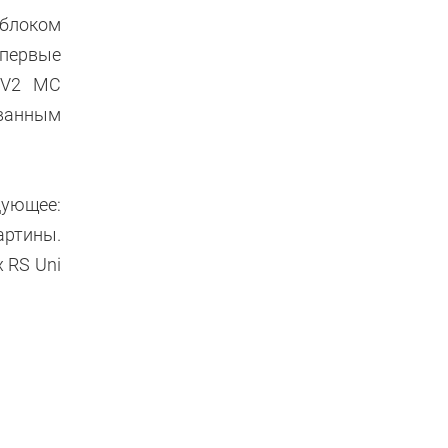
 блоком
 первые
n V2 MC
ованным
дующее:
артины.
 RS Uni