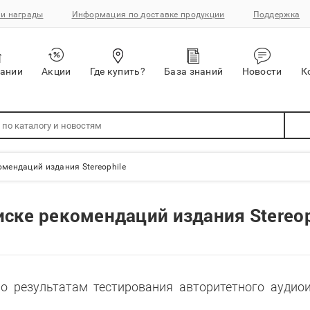
и награды
Информация по доставке продукции
Поддержка
пании
Акции
Где купить?
База знаний
Новости
К
комендаций издания Stereophile
писке рекомендаций издания Stereop
о результатам тестирования авторитетного аудио