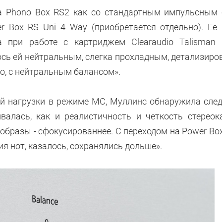
а Phono Box RS2 как со стандартным импульсным
r Box RS Uni 4 Way (приобретается отдельно). Ее
а при работе с картриджем Clearaudio Talisma
ось ей нейтральным, слегка прохладным, детализир
о, с нейтральным балансом».
ой нагрузки в режиме MC, Муллинс обнаружила сле
ивалась, как и реалистичность и четкость стереок
образы - сфокусированнее. С переходом на Power Box
ия нот, казалось, сохранялись дольше».