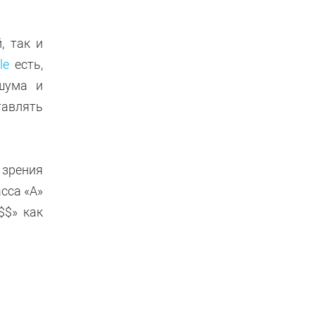
, так и
le
есть,
шума и
тавлять
 зрения
сса «А»
$$» как