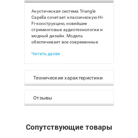
Акустическая система Triangle
Capella сочетает классическую Hi-
Fi-конструкцию, новейшие
стриминговые аудиотехнологии и
модный дизайн. Модель
обеспечивает все современные
возможности прослушивания
Читать далее
музыки и обладает гибкой
настройкой звучания под вкусы
владельца. Triangle Capella
завоевала престижную
Технические характеристики
европейскую премию EISA в
категории «Лучшая беспроводная
полочная акустика 2024-2025».
Отзывы
СТРИМИНГ МУЗЫКИ
Triangle Capella оснащена
беспроводными технологиями
Bluetooth и Wi-Fi (Airplay,
Сопутствующие товары
Chromecast, DLNA) для
прослушивания музыки с