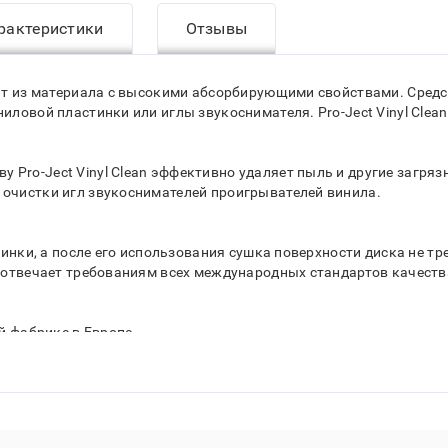
рактеристики
Отзывы
одят из материала с высокими абсорбирующими свойствами. Сред
ниловой пластинки или иглы звукоснимателя. Pro-Ject Vinyl Clea
Pro-Ject Vinyl Clean эффективно удаляет пыль и другие загрязне
 очистки игл звукоснимателей проигрывателей винила.
стинки, а после его использования сушка поверхности диска не тр
n отвечает требованиям всех международных стандартов качеств
ой фабрике в Европе.