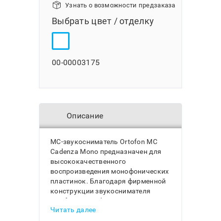
Узнать о возможности предзаказа
Выбрать цвет / отделку
00-00003175
Описание
MC-звукосниматель Ortofon MC
Cadenza Mono предназначен для
высококачественного
воспроизведения монофонических
пластинок. Благодаря фирменной
конструкции звукоснимателя
Ortofon MC Cadenza Mono и
Читать далее
оптимизированным настройкам
для воспроизведения