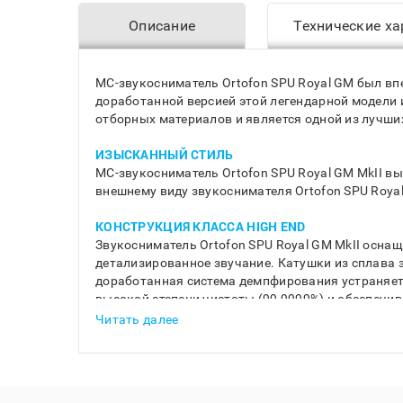
Описание
Технические ха
MC-звукосниматель Ortofon SPU Royal GM был впе
доработанной версией этой легендарной модели и
отборных материалов и является одной из лучших
ИЗЫСКАННЫЙ СТИЛЬ
MC-звукосниматель Ortofon SPU Royal GM MkII в
внешнему виду звукоснимателя Ortofon SPU Roya
КОНСТРУКЦИЯ КЛАССА HIGH END
Звукосниматель Ortofon SPU Royal GM MkII оснащ
детализированное звучание. Катушки из сплава з
доработанная система демпфирования устраняет 
высокой степени чистоты (99,9999%) и обеспечи
Читать далее
СДЕЛАНО В ЕВРОПЕ
Звукосниматель Ortofon SPU Royal GM MkII произ