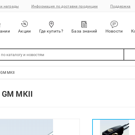
и награды
Информация по доставке продукции
Поддержка
пании
Акции
Где купить?
База знаний
Новости
К
 GM MKII
 GM MKII