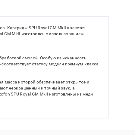
on. Картридж SPU Royal GM MkII является
al GM MkII изготовлен с использованием
 обработкой смолой. Особую изысканность
 соответствует статусу модели премиум-класса.
ная масса которой обеспечивает открытое и
вают неокрашенный и точный звук, а
fon SPU Royal GM MkII изготовлены из меди
.