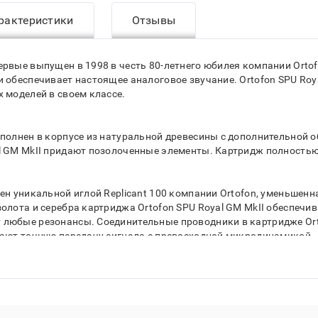
рактеристики
Отзывы
рвые выпущен в 1998 в честь 80-летнего юбилея компании Ortof
 обеспечивает настоящее аналоговое звучание. Ortofon SPU Roy
 моделей в своем классе.
ыполнен в корпусе из натуральной древесины с дополнительной
l GM MkII придают позолоченные элементы. Картридж полностью
ен уникальной иглой Replicant 100 компании Ortofon, уменьшен
олота и серебра картриджа Ortofon SPU Royal GM MkII обеспечи
любые резонансы. Соединительные проводники в картридже Orto
вают точную передачу сигнала с превосходной микродинамикой.
веден в датском городе Наксков в лучших европейских традициях