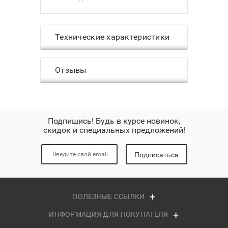
большого диаметра и два
маленького диаметра. В комплект
Signature 12.2 вошли два пассика
Технические характеристики
маленького диаметра. Пассики
имеют круглое сечение и
выполнены в белом цвете.
Отзывы
Подпишись! Будь в курсе новинок,
скидок и специальных предложений!
Подписаться
ПОЛЕЗНЫЕ ССЫЛКИ
ИНФОРМАЦИЯ ДЛЯ ПОКУПАТЕЛЯ