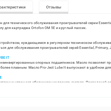
рактеристики
Отзывы
ен для технического обслуживания проигрывателей серии Essential
глу для картриджа Ortofon OM 5E и круглый пассик.
тройством, нуждающимся в регулярном техническом обслуживании
ся для обслуживания проигрывателей серий Essential, Primary, J
BE IT
ки неинвертированных опорных подшипников. Масло позволяет п
более плавным. Масло Pro-Ject Lube It выпускают в удобном дл
E
твенно упрощает обслуживание проигрывателя. После такой з
 на шелле не требуется. Сменная игла для MM-картриджа Ortofo
и обеспечивает трекинг 60 мкм (315 Гц).
растягиваются и теряют эластичность. Это приводит к нестаби