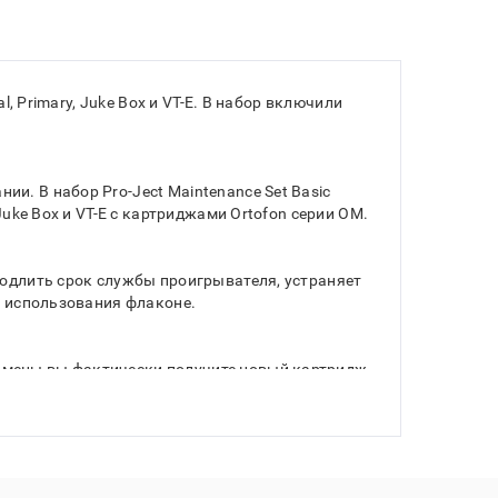
, Primary, Juke Box и VT-E. В набор включили
. В набор Pro-Ject Maintenance Set Basic
uke Box и VT-E с картриджами Ortofon серии OM.
родлить срок службы проигрывателя, устраняет
я использования флаконе.
амены вы фактически получите новый картридж,
n OM 5E имеет эллиптическую заточку. Она
льности скорости вращения диска и искажениям