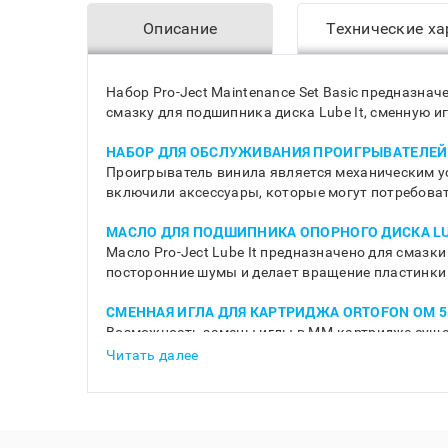
Описание
Технические ха
Набор Pro-Ject Maintenance Set Basic предназнач
смазку для подшипника диска Lube It, сменную и
НАБОР ДЛЯ ОБСЛУЖИВАНИЯ ПРОИГРЫВАТЕЛЕЙ
Проигрыватель винила является механическим ус
включили аксессуары, которые могут потребовать
МАСЛО ДЛЯ ПОДШИПНИКА ОПОРНОГО ДИСКА LU
Масло Pro-Ject Lube It предназначено для смаз
посторонние шумы и делает вращение пластинки 
СМЕННАЯ ИГЛА ДЛЯ КАРТРИДЖА ORTOFON OM 5
Возможность замены иглы в MM-картридже сущес
при этом настраивать положение звукоснимателя
Читать далее
рассчитана на прижимную силу от 1,5 до 2 грамм 
ПАССИК
Пассики на проигрывателях винила со временем 