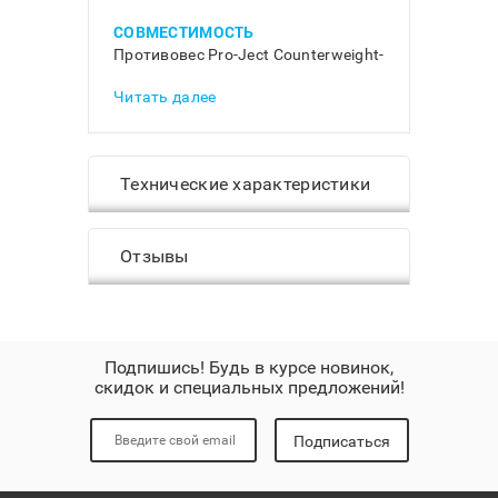
СОВМЕСТИМОСТЬ
Противовес Pro-Ject Counterweight-
83 предназначен для установки на
Читать далее
проигрыватели RPM 1 Carbon (вес
звукоснимателей 6 — 14 грамм).
Технические характеристики
Отзывы
Подпишись! Будь в курсе новинок,
скидок и специальных предложений!
Подписаться