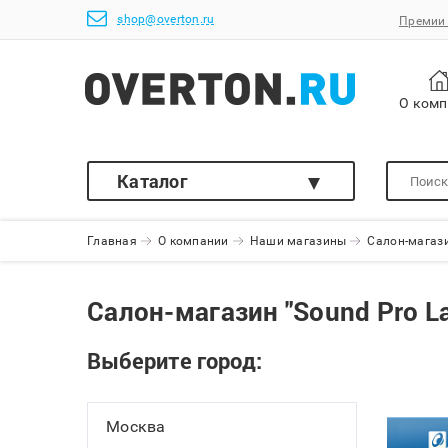
shop@overton.ru
Премии 
О ком
Каталог
Главная
О компании
Наши магазины
Салон-магази
Салон-магазин "Sound Pro L
Выберите город:
Москва