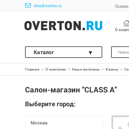
shop@overton.ru
Премии 
О ком
Каталог
Главная
О компании
Наши магазины
Казань
Са
Салон-магазин "CLASS A"
Выберите город:
Москва