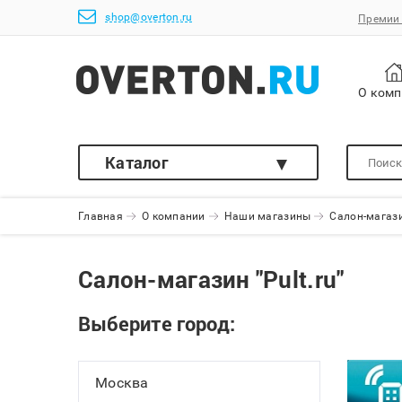
shop@overton.ru
Премии 
О ком
Каталог
Главная
О компании
Наши магазины
Салон-магазин
Салон-магазин "Pult.ru"
Выберите город:
Москва