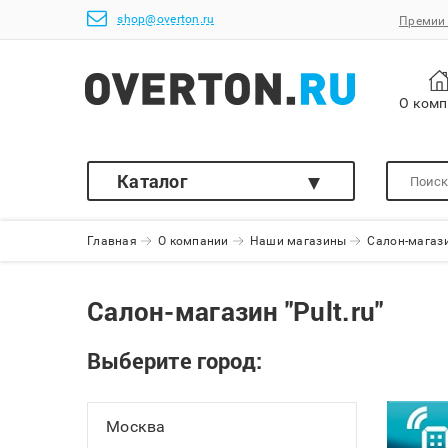
shop@overton.ru
Премии 
О ком
Каталог
Главная
О компании
Наши магазины
Салон-магазин
Салон-магазин "Pult.ru"
Выберите город:
Москва