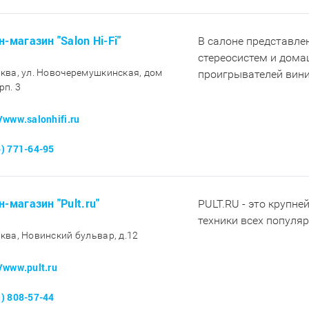
-магазин "Salon Hi-Fi"
В салоне представл
стереосистем и дома
сква, ул. Новочеремушкинская, дом
проигрывателей вини
рп. 3
//www.salonhifi.ru
5) 771-64-95
н-магазин "Pult.ru"
PULT.RU - это крупне
техники всех популя
сква, Новинский бульвар, д.12
//www.pult.ru
1) 808-57-44