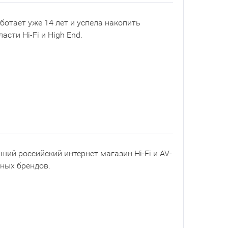
ботает уже 14 лет и успела накопить
асти Hi-Fi и High End.
йший российский интернет магазин Hi-Fi и AV-
рных брендов.