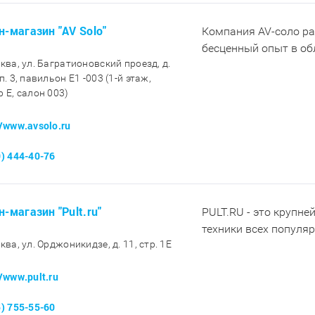
н-магазин "AV Solo"
Компания AV-соло ра
бесценный опыт в обл
сква, ул. Багратионовский проезд, д.
п. 3, павильон E1 -003 (1-й этаж,
р E, салон 003)
//www.avsolo.ru
0) 444-40-76
н-магазин "Pult.ru"
PULT.RU - это крупне
техники всех популя
ква, ул. Орджоникидзе, д. 11, стр. 1E
//www.pult.ru
5) 755-55-60