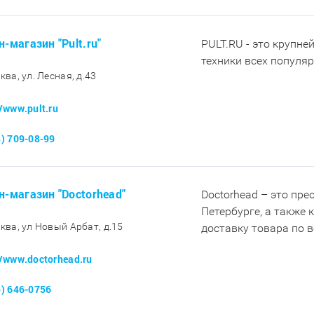
н-магазин "Pult.ru"
PULT.RU - это крупне
техники всех популя
ква, ул. Лесная, д.43
//www.pult.ru
8) 709-08-99
н-магазин "Doctorhead"
Doctorhead – это пр
Петербурге, а также
сква, ул Новый Арбат, д.15
доставку товара по 
//www.doctorhead.ru
5) 646-0756