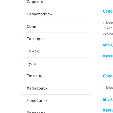
Саратов
Сало
Севастополь
г. Мо
Сочи
7, кор
секто
Таганрог
http:
Томск
8 (80
Тула
Сало
Тюмень
г. Мос
Хабаровск
http:
Челябинск
8 (49
Ярославль