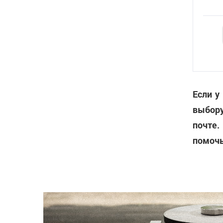
Если у
выбору
почте.
помочь