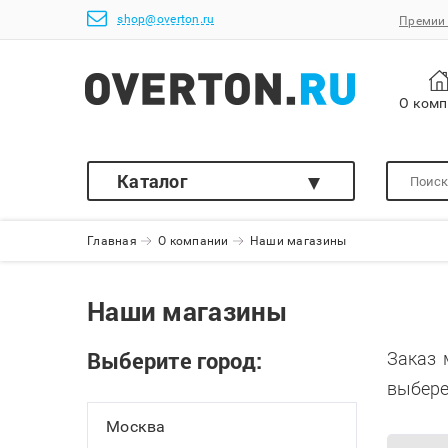
shop@overton.ru
Премии 
О ком
Каталог
Главная
О компании
Наши магазины
Наши магазины
Выберите город:
Заказ 
выбере
Москва