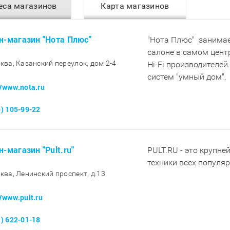
еса магазинов
Карта магазинов
н-магазин "Нота Плюс"
"Нота Плюс" занимае
салоне в самом цент
сква, Казанский переулок, дом 2-4
Hi-Fi производителей
систем "умный дом".
//www.nota.ru
5) 105-99-22
н-магазин "Pult.ru"
PULT.RU - это крупне
техники всех популя
сква, Ленинский проспект, д.13
//www.pult.ru
1) 622-01-18