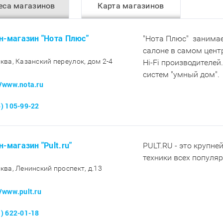
еса магазинов
Карта магазинов
н-магазин "Нота Плюс"
"Нота Плюс" занимае
салоне в самом цент
сква, Казанский переулок, дом 2-4
Hi-Fi производителей
систем "умный дом".
//www.nota.ru
5) 105-99-22
н-магазин "Pult.ru"
PULT.RU - это крупне
техники всех популя
сква, Ленинский проспект, д.13
//www.pult.ru
1) 622-01-18