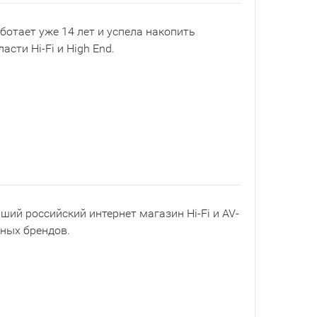
ботает уже 14 лет и успела накопить
асти Hi-Fi и High End.
йший российский интернет магазин Hi-Fi и AV-
рных брендов.