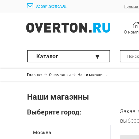
shop@overton.ru
Премии 
О ком
Каталог
Главная
О компании
Наши магазины
Наши магазины
Выберите город:
Заказ 
выбере
Москва