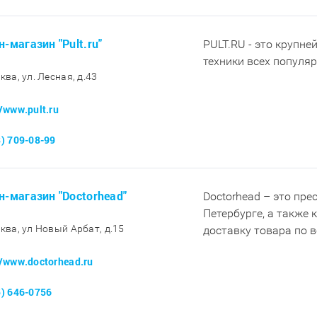
н-магазин "Pult.ru"
PULT.RU - это крупне
техники всех популя
ква, ул. Лесная, д.43
//www.pult.ru
8) 709-08-99
н-магазин "Doctorhead"
Doctorhead – это пр
Петербурге, а также
сква, ул Новый Арбат, д.15
доставку товара по 
//www.doctorhead.ru
5) 646-0756