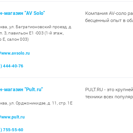
н-магазин "AV Solo"
Компания AV-соло ра
бесценный опыт в обл
сква, ул. Багратионовский проезд, д.
п. 3, павильон E1 -003 (1-й этаж,
р E, салон 003)
//www.avsolo.ru
0) 444-40-76
н-магазин "Pult.ru"
PULT.RU - это крупне
техники всех популя
ква, ул. Орджоникидзе, д. 11, стр. 1E
//www.pult.ru
5) 755-55-60