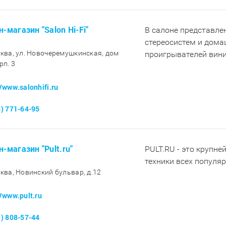
-магазин "Salon Hi-Fi"
В салоне представл
стереосистем и дома
сква, ул. Новочеремушкинская, дом
проигрывателей вини
рп. 3
//www.salonhifi.ru
5) 771-64-95
н-магазин "Pult.ru"
PULT.RU - это крупне
техники всех популя
сква, Новинский бульвар, д.12
//www.pult.ru
1) 808-57-44