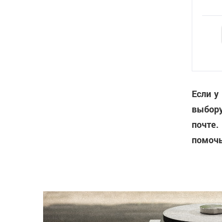
Если у
выбору
почте.
помочь