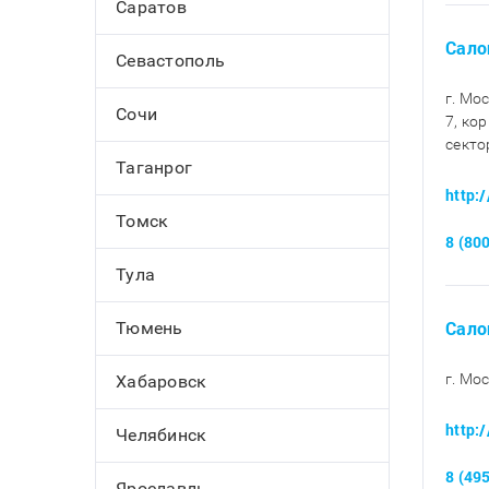
Саратов
Сало
Севастополь
г. Мо
Сочи
7, кор
секто
Таганрог
http:
Томск
8 (80
Тула
Сало
Тюмень
г. Мос
Хабаровск
http:
Челябинск
8 (49
Ярославль