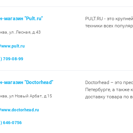
н-магазин "Pult.ru"
PULT.RU - это крупне
техники всех популя
ква, ул. Лесная, д.43
//www.pult.ru
8) 709-08-99
н-магазин "Doctorhead"
Doctorhead – это пр
Петербурге, а также
сква, ул Новый Арбат, д.15
доставку товара по 
//www.doctorhead.ru
5) 646-0756