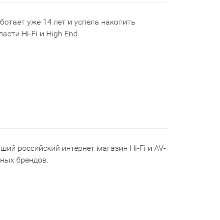
ботает уже 14 лет и успела накопить
асти Hi-Fi и High End.
йший российский интернет магазин Hi-Fi и AV-
рных брендов.