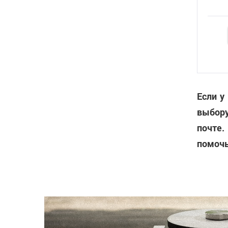
Если у
выбору
почте.
помочь