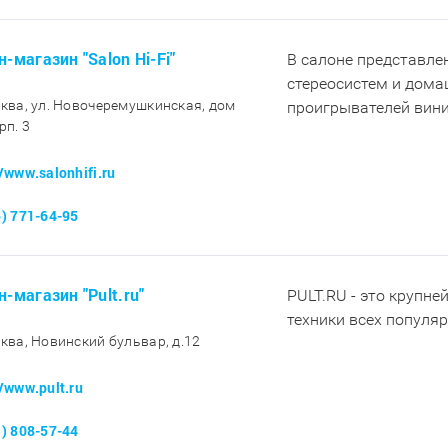
-магазин "Salon Hi-Fi"
В салоне представл
стереосистем и дома
сква, ул. Новочеремушкинская, дом
проигрывателей вини
рп. 3
//www.salonhifi.ru
5) 771-64-95
н-магазин "Pult.ru"
PULT.RU - это крупне
техники всех популя
сква, Новинский бульвар, д.12
//www.pult.ru
1) 808-57-44