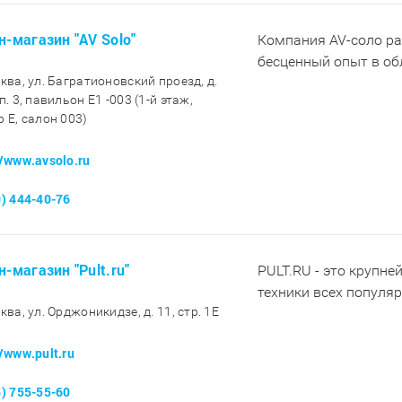
н-магазин "AV Solo"
Компания AV-соло ра
бесценный опыт в обл
сква, ул. Багратионовский проезд, д.
п. 3, павильон E1 -003 (1-й этаж,
р E, салон 003)
//www.avsolo.ru
0) 444-40-76
н-магазин "Pult.ru"
PULT.RU - это крупне
техники всех популя
ква, ул. Орджоникидзе, д. 11, стр. 1E
//www.pult.ru
5) 755-55-60