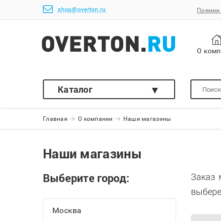
shop@overton.ru
Премии 
О ком
Каталог
Главная
О компании
Наши магазины
Наши магазины
Выберите город:
Заказ 
выбере
Москва