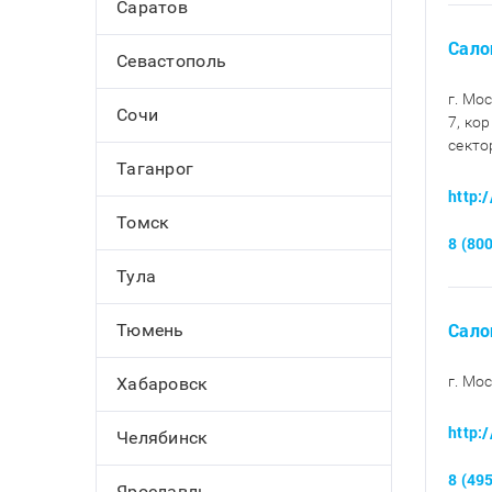
Саратов
Сало
Севастополь
г. Мо
Сочи
7, кор
секто
Таганрог
http:
Томск
8 (80
Тула
Сало
Тюмень
г. Мос
Хабаровск
http:
Челябинск
8 (49
Ярославль