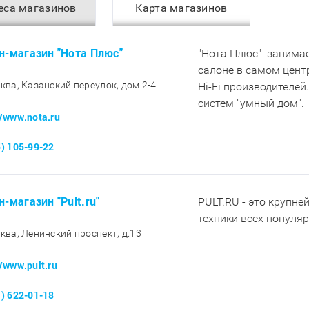
еса магазинов
Карта магазинов
н-магазин "Нота Плюс"
"Нота Плюс" занимае
салоне в самом цент
сква, Казанский переулок, дом 2-4
Hi-Fi производителей
систем "умный дом".
//www.nota.ru
5) 105-99-22
н-магазин "Pult.ru"
PULT.RU - это крупне
техники всех популя
сква, Ленинский проспект, д.13
//www.pult.ru
1) 622-01-18