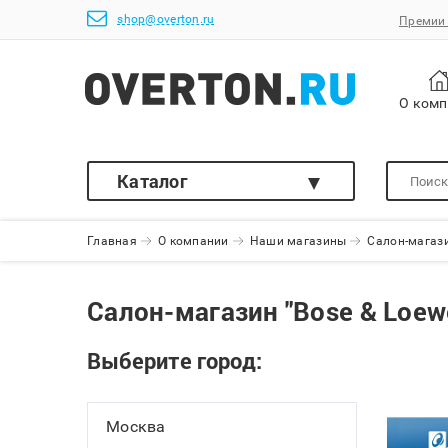
shop@overton.ru
Премии 
О ком
Каталог
Главная
О компании
Наши магазины
Салон-магази
Салон-магазин "Bose & Loew
Выберите город:
Москва