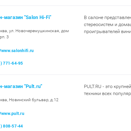
-магазин "Salon Hi-Fi"
В салоне представл
стереосистем и дома
сква, ул. Новочеремушкинская, дом
проигрывателей вини
рп. 3
//www.salonhifi.ru
5) 771-64-95
н-магазин "Pult.ru"
PULT.RU - это крупне
техники всех популя
сква, Новинский бульвар, д.12
//www.pult.ru
1) 808-57-44