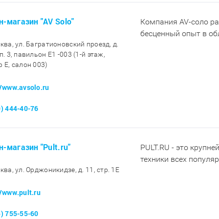
н-магазин "AV Solo"
Компания AV-соло ра
бесценный опыт в обл
сква, ул. Багратионовский проезд, д.
п. 3, павильон E1 -003 (1-й этаж,
р E, салон 003)
//www.avsolo.ru
0) 444-40-76
н-магазин "Pult.ru"
PULT.RU - это крупне
техники всех популя
ква, ул. Орджоникидзе, д. 11, стр. 1E
//www.pult.ru
5) 755-55-60