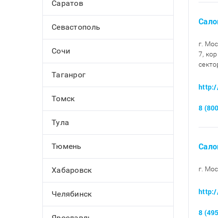
Саратов
Сало
Севастополь
г. Мо
Сочи
7, кор
секто
Таганрог
http:
Томск
8 (80
Тула
Сало
Тюмень
г. Мос
Хабаровск
http:
Челябинск
8 (49
Ярославль