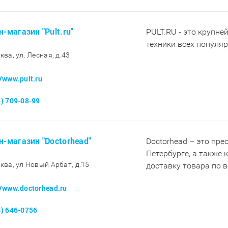
н-магазин "Pult.ru"
PULT.RU - это крупне
техники всех популя
ква, ул. Лесная, д.43
//www.pult.ru
8) 709-08-99
н-магазин "Doctorhead"
Doctorhead – это пр
Петербурге, а также
сква, ул Новый Арбат, д.15
доставку товара по 
//www.doctorhead.ru
5) 646-0756