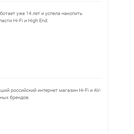
ботает уже 14 лет и успела накопить
асти Hi-Fi и High End.
йший российский интернет магазин Hi-Fi и AV-
рных брендов.