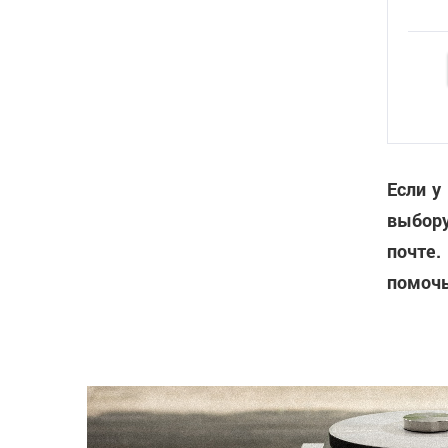
Если у
выбору
почте.
помочь