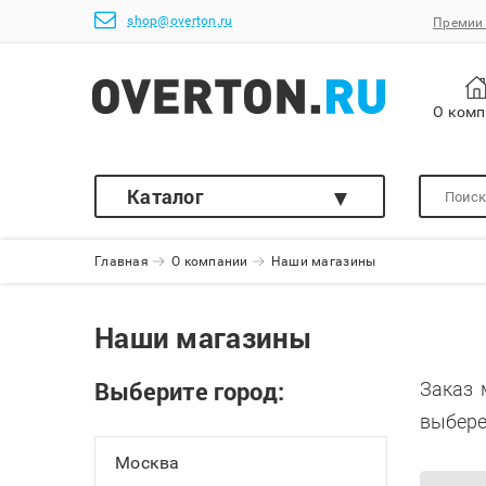
shop@overton.ru
Премии 
О ком
Каталог
Главная
О компании
Наши магазины
Наши магазины
Выберите город:
Заказ 
выбере
Москва