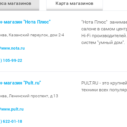
еса магазинов
Карта магазинов
н-магазин "Нота Плюс"
"Нота Плюс" занимае
салоне в самом цент
сква, Казанский переулок, дом 2-4
Hi-Fi производителей
систем "умный дом".
//www.nota.ru
5) 105-99-22
н-магазин "Pult.ru"
PULT.RU - это крупне
техники всех популя
сква, Ленинский проспект, д.13
//www.pult.ru
1) 622-01-18