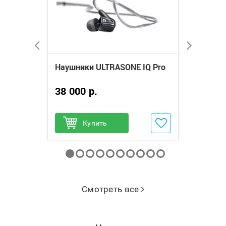
en VII
Наушники ULTRASONE IQ Pro
Беспровод
ULTRASONE
38 000 р.
11 000 р
нное
Добавить в избранное
Купить
Добави
Куп
Смотреть все