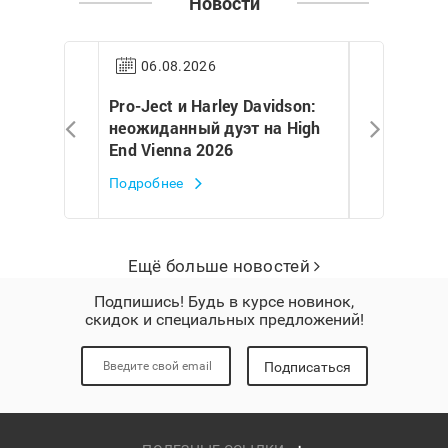
Новости
06.08.2026
30.07.2
ре Евгения
Pro-Ject и Harley Davidson:
Евгений Шв
nd Vienna
неожиданный дуэт на High
масштабно
End Vienna 2026
Ject на Hig
Подробнее
Подробнее
Ещё больше новостей
Подпишись! Будь в курсе новинок,
скидок и специальных предложений!
Подписаться