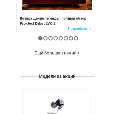
Возвращение легенды: полный обзор
«Каков
Pro-Ject Debut EVO 2
о Pro-J
нее
Подробнее
Ещё больше знаний
Модели из акций