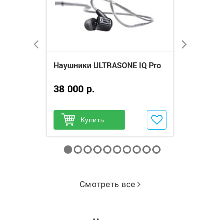
en VII
Наушники ULTRASONE IQ Pro
Беспровод
ULTRASONE
38 000 р.
11 000 р
нное
Добавить в избранное
Купить
Добави
Куп
Смотреть все