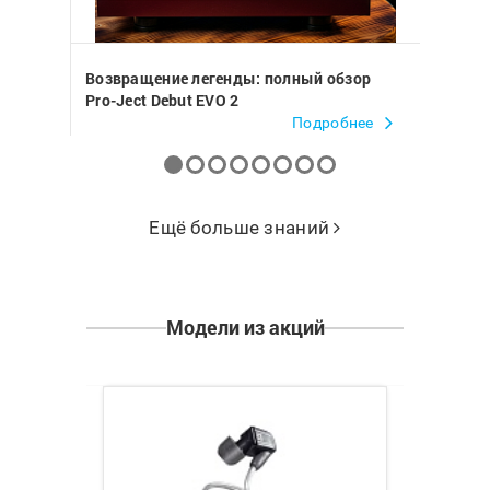
Возвращение легенды: полный обзор
«Каков
Pro-Ject Debut EVO 2
о Pro-J
нее
Подробнее
Ещё больше знаний
Модели из акций