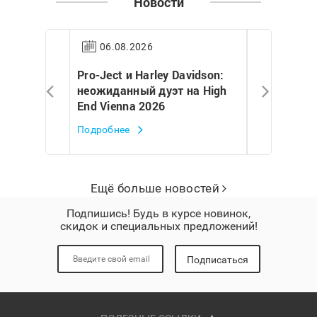
Новости
06.08.2026
30.07.2
ре Евгения
Pro-Ject и Harley Davidson:
Евгений Шв
nd Vienna
неожиданный дуэт на High
масштабно
End Vienna 2026
Ject на Hig
Подробнее
Подробнее
Ещё больше новостей
Подпишись! Будь в курсе новинок,
скидок и специальных предложений!
Подписаться