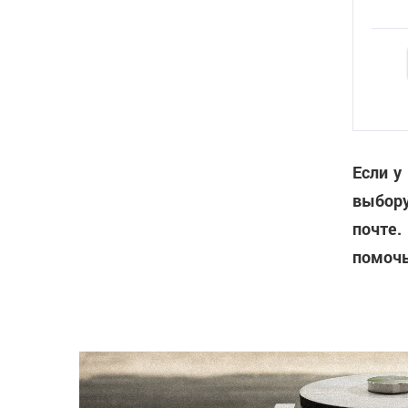
Если у
выбору
почте.
помочь