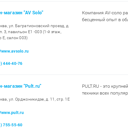
н-магазин "AV Solo"
Компания AV-соло ра
бесценный опыт в обл
сква, ул. Багратионовский проезд, д.
п. 3, павильон E1 -003 (1-й этаж,
р E, салон 003)
//www.avsolo.ru
0) 444-40-76
н-магазин "Pult.ru"
PULT.RU - это крупне
техники всех популя
ква, ул. Орджоникидзе, д. 11, стр. 1E
//www.pult.ru
5) 755-55-60