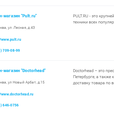
н-магазин "Pult.ru"
PULT.RU - это крупне
техники всех популя
ква, ул. Лесная, д.43
//www.pult.ru
8) 709-08-99
н-магазин "Doctorhead"
Doctorhead – это пр
Петербурге, а также
сква, ул Новый Арбат, д.15
доставку товара по 
//www.doctorhead.ru
5) 646-0756