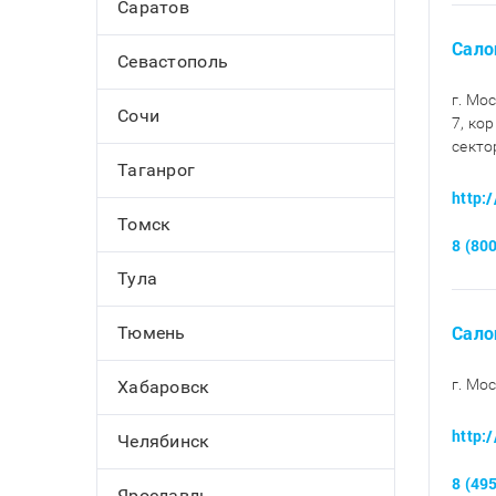
Саратов
Сало
Севастополь
г. Мо
Сочи
7, кор
секто
Таганрог
http:
Томск
8 (80
Тула
Сало
Тюмень
г. Мос
Хабаровск
http:
Челябинск
8 (49
Ярославль