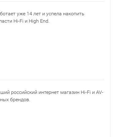
ботает уже 14 лет и успела накопить
асти Hi-Fi и High End.
йший российский интернет магазин Hi-Fi и AV-
рных брендов.