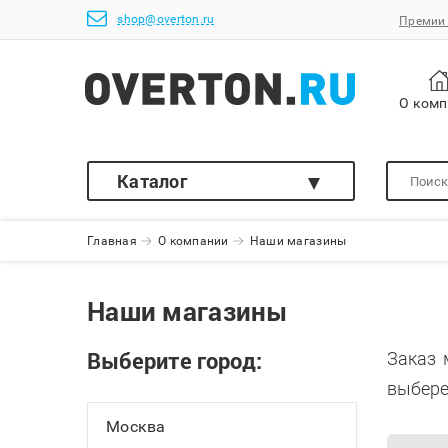
shop@overton.ru
Премии 
О ком
Каталог
Главная
О компании
Наши магазины
Наши магазины
Выберите город:
Заказ 
выбере
Москва