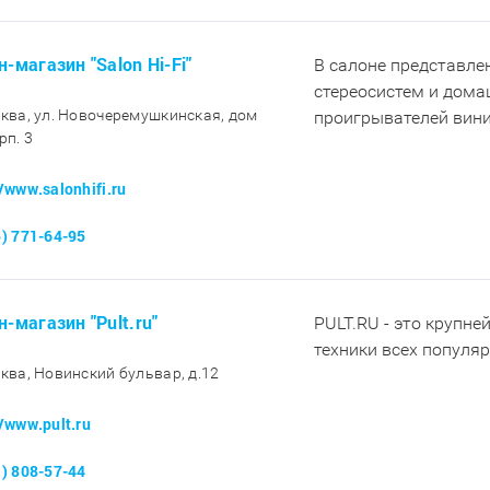
-магазин "Salon Hi-Fi"
В салоне представл
стереосистем и дома
сква, ул. Новочеремушкинская, дом
проигрывателей вини
рп. 3
//www.salonhifi.ru
5) 771-64-95
н-магазин "Pult.ru"
PULT.RU - это крупне
техники всех популя
сква, Новинский бульвар, д.12
//www.pult.ru
1) 808-57-44