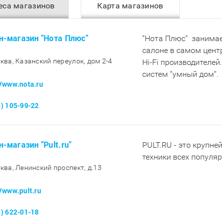
еса магазинов
Карта магазинов
н-магазин "Нота Плюс"
"Нота Плюс" занимае
салоне в самом цент
сква, Казанский переулок, дом 2-4
Hi-Fi производителей
систем "умный дом".
//www.nota.ru
5) 105-99-22
н-магазин "Pult.ru"
PULT.RU - это крупне
техники всех популя
сква, Ленинский проспект, д.13
//www.pult.ru
1) 622-01-18